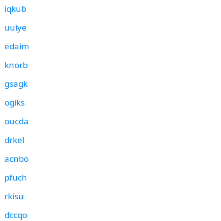
iqkub
uuiye
edaim
knorb
gsagk
ogiks
oucda
drkel
acnbo
pfuch
rkisu
dccqo