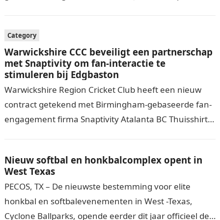
gaat na de Ashes -test van dit jaar in…
Category
Warwickshire CCC beveiligt een partnerschap
met Snaptivity om fan-interactie te
stimuleren bij Edgbaston
Warwickshire Region Cricket Club heeft een nieuw
contract getekend met Birmingham-gebaseerde fan-
engagement firma Snaptivity Atalanta BC Thuisshirt
om de wedstrijddagervaring te ondersteunen bij
wereldwijde armten en Birmingham Bear…
Nieuw softbal en honkbalcomplex opent in
West Texas
PECOS, TX – De nieuwste bestemming voor elite
honkbal en softbalevenementen in West -Texas,
Cyclone Ballparks, opende eerder dit jaar officieel de