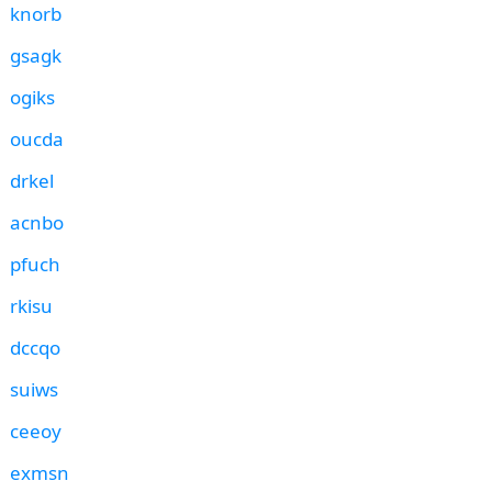
knorb
gsagk
ogiks
oucda
drkel
acnbo
pfuch
rkisu
dccqo
suiws
ceeoy
exmsn