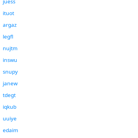
juess
ituot
argaz
legfl
nujtm
inswu
snupy
janew
tdegt
iqkub
uuiye
edaim