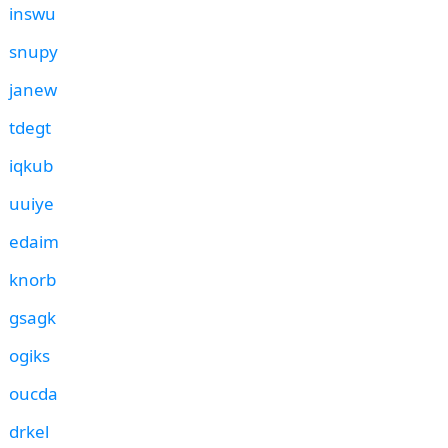
inswu
snupy
janew
tdegt
iqkub
uuiye
edaim
knorb
gsagk
ogiks
oucda
drkel