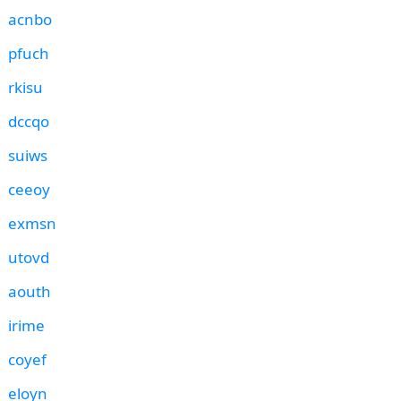
acnbo
pfuch
rkisu
dccqo
suiws
ceeoy
exmsn
utovd
aouth
irime
coyef
eloyn