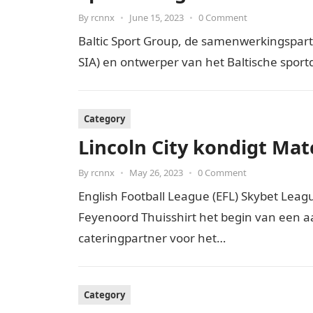
By
rcnnx
•
June 15, 2023
•
0 Comment
Baltic Sport Group, de samenwerkingspartn
SIA) en ontwerper van het Baltische sportd
Category
Lincoln City kondigt Ma
By
rcnnx
•
May 26, 2023
•
0 Comment
English Football League (EFL) Skybet Leagu
Feyenoord Thuisshirt het begin van een
cateringpartner voor het…
Category