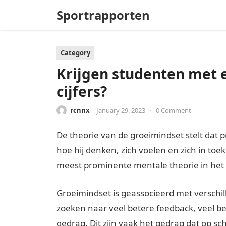
Sportrapporten
Category
Krijgen studenten met 
cijfers?
rcnnx
January 29, 2023
•
0 Comment
De theorie van de groeimindset stelt dat 
hoe hij denken, zich voelen en zich in to
meest prominente mentale theorie in het 
Groeimindset is geassocieerd met versch
zoeken naar veel betere feedback, veel b
gedrag. Dit zijn vaak het gedrag dat op sc