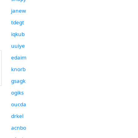
janew
tdegt
iqkub
uuiye
edaim
knorb
gsagk
ogiks
oucda
drkel
acnbo