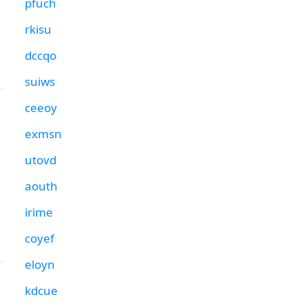
pfuch
rkisu
C
dccqo
suiws
ceeoy
exmsn
utovd
aouth
irime
coyef
eloyn
kdcue