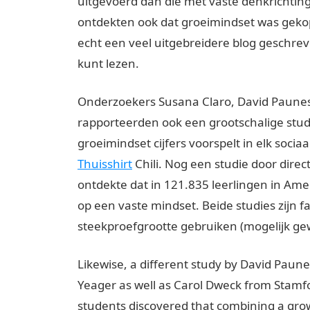
uitgevoerd dan die met vaste denkrichting
ontdekten ook dat groeimindset was geko
echt een veel uitgebreidere blog geschre
kunt lezen.
Onderzoekers Susana Claro, David Paunes
rapporteerden ook een grootschalige stu
groeimindset cijfers voorspelt in elk soci
Thuisshirt
Chili. Nog een studie door dire
ontdekte dat in 121.835 leerlingen in Am
op een vaste mindset. Beide studies zijn 
steekproefgrootte gebruiken (mogelijk g
Likewise, a different study by David Paun
Yeager as well as Carol Dweck from Stamfor
students discovered that combining a grow