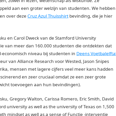
en, zowel in lezen, wetenschap als wiskunde. Ze
ppeld aan een groter welzijn van studenten. We hebben
ven over deze
Cruz Azul Thuisshirt
bevinding, die je hier
ku en Carol Dweck van de Stamford University
die van meer dan 160.000 studenten die ontdekten dat
aal-economisch niveau bij studenten in
Deens Voetbalelfta
cteur van Alliance Research voor Wested, Jason Snipes
erika, mensen met lagere cijfers veel meer kans hadden
fascinerend en zeer cruciaal omdat ze een zeer grote
ewicht toevoegen aan hun bevindingen).
esku, Gregory Walton, Carissa Romero, Eric Smith, David
d university as well as the university of Texas on 1,500
th mindset as well as a sense of Functie -interventie