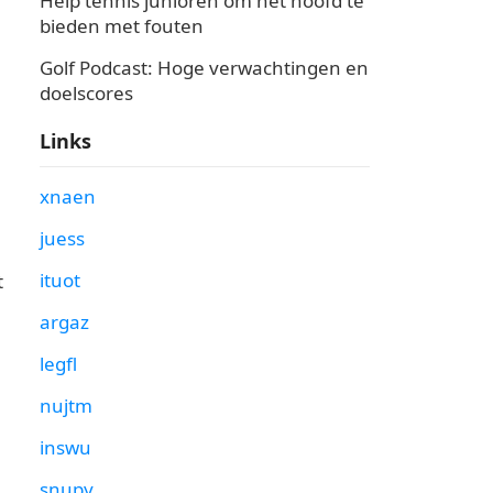
Help tennis junioren om het hoofd te
bieden met fouten
Golf Podcast: Hoge verwachtingen en
doelscores
Links
xnaen
juess
ituot
t
argaz
l
legfl
nujtm
inswu
snupy