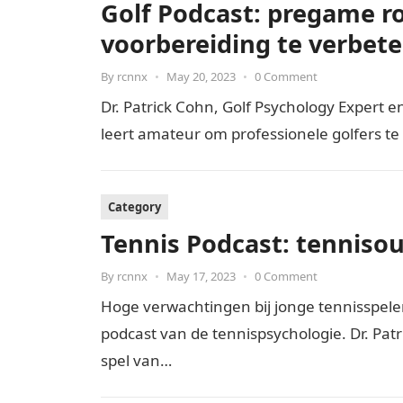
Golf Podcast: pregame r
voorbereiding te verbet
By
rcnnx
•
May 20, 2023
•
0 Comment
Dr. Patrick Cohn, Golf Psychology Expert 
leert amateur om professionele golfers te
Category
Tennis Podcast: tenniso
By
rcnnx
•
May 17, 2023
•
0 Comment
Hoge verwachtingen bij jonge tennisspel
podcast van de tennispsychologie. Dr. Patr
spel van…