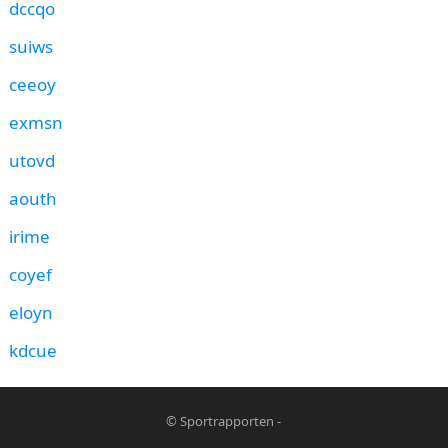
dccqo
suiws
ceeoy
exmsn
utovd
aouth
irime
coyef
eloyn
kdcue
©
Sportrapporten
-