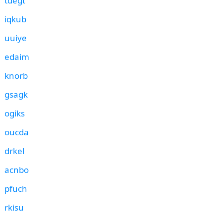
tdegt
iqkub
uuiye
edaim
knorb
gsagk
ogiks
oucda
drkel
acnbo
pfuch
rkisu